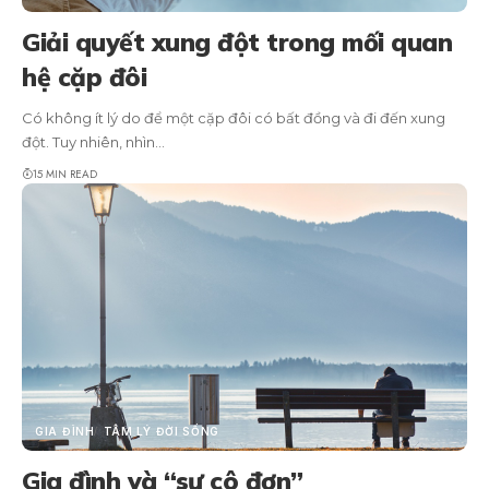
Giải quyết xung đột trong mối quan
hệ cặp đôi
Có không ít lý do để một cặp đôi có bất đồng và đi đến xung
đột. Tuy nhiên, nhìn…
15 MIN READ
GIA ĐÌNH
TÂM LÝ ĐỜI SỐNG
Gia đình và “sự cô đơn”