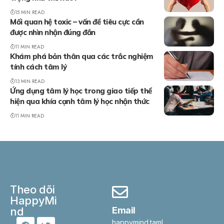
15 MIN READ
Mối quan hệ toxic – vấn đề tiêu cực cần
được nhìn nhận đúng đắn
11 MIN READ
Khám phá bản thân qua các trắc nghiệm
tính cách tâm lý
13 MIN READ
Ứng dụng tâm lý học trong giao tiếp thể
hiện qua khía cạnh tâm lý học nhận thức
11 MIN READ
Theo dõi
HappyMi
nd
Email
happymind.taml