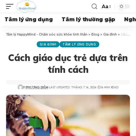
Aa
Tâm lý ứng dụng
Tâm lý thường gặp
Ngh
Tâm lý HappyMind - Chăm sóc sức khỏe tinh thần
>
Blog
>
Gia đình
>
Cách giáo dục trẻ dựa trên tính cách
GIA ĐÌNH
TÂM LÝ ỨNG DỤNG
Cách giáo dục trẻ dựa trên
tính cách
BY
PHƯƠNG DIỄM
LAST UPDATED: THÁNG 7 14, 2024
14 MIN READ