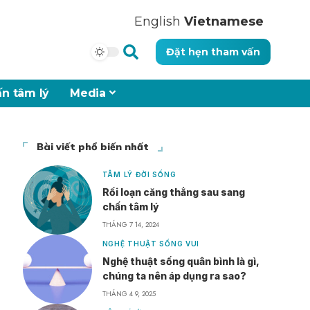
English
Vietnamese
Đặt hẹn tham vấn
n tâm lý
Media
Bài viết phổ biến nhất
TÂM LÝ ĐỜI SỐNG
Rối loạn căng thẳng sau sang
chấn tâm lý
THÁNG 7 14, 2024
NGHỆ THUẬT SỐNG VUI
Nghệ thuật sống quân bình là gì,
chúng ta nên áp dụng ra sao?
THÁNG 4 9, 2025