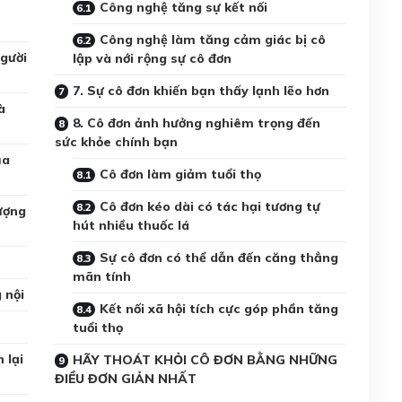
Công nghệ tăng sự kết nối
Công nghệ làm tăng cảm giác bị cô
người
lập và nới rộng sự cô đơn
7. Sự cô đơn khiến bạn thấy lạnh lẽo hơn
̀
8. Cô đơn ảnh hưởng nghiêm trọng đến
sức khỏe chính bạn
̉a
Cô đơn làm giảm tuổi thọ
Cô đơn kéo dài có tác hại tương tự
ượng
hút nhiều thuốc lá
Sự cô đơn có thể dẫn đến căng thẳng
mãn tính
 nội
Kết nối xã hội tích cực góp phần tăng
tuổi thọ
 lại
HÃY THOÁT KHỎI CÔ ĐƠN BẰNG NHỮNG
ĐIỀU ĐƠN GIẢN NHẤT