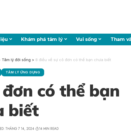
hiệu
Khám phá tâm lý
Vui sống
Tham vấ
>
Tâm lý đời sống
>
8 điều về sự cô đơn có thể bạn chưa biết
TÂM LÝ ỨNG DỤNG
ô đơn có thể bạn
 biết
ED: THÁNG 7 14, 2024
14 MIN READ