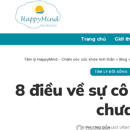
Trang chủ
Giới t
Tâm lý HappyMind - Chăm sóc sức khỏe tinh thần
>
Blog
TÂM LÝ ĐỜI SỐNG
8 điều về sự c
chưa
BY
PHƯƠNG DIỄM
LAST UPDAT