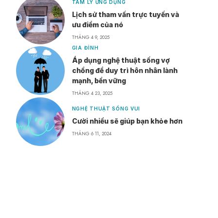
TÂM LÝ ỨNG DỤNG
Lịch sử tham vấn trực tuyến và
ưu điểm của nó
THÁNG 4 9, 2025
GIA ĐÌNH
Áp dụng nghệ thuật sống vợ
chồng để duy trì hôn nhân lành
mạnh, bền vững
THÁNG 4 23, 2025
NGHỆ THUẬT SỐNG VUI
Cười nhiều sẽ giúp bạn khỏe hơn
THÁNG 6 11, 2024