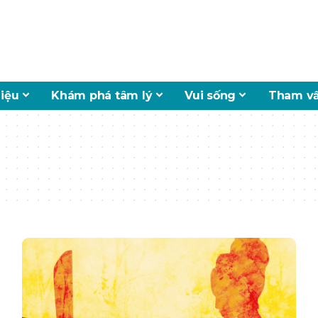
hiệu
Khám phá tâm lý
Vui sống
Tham vấ