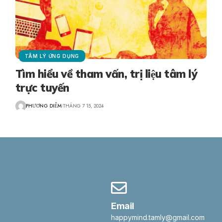
TÂM LÝ ỨNG DỤNG
Tìm hiểu về tham vấn, trị liệu tâm lý
trực tuyến
PHƯƠNG DIỄM
THÁNG 7 15, 2024
Email
happymind.tamly@gmail.com