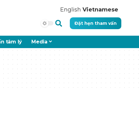
English
Vietnamese
Đặt hẹn tham vấn
n tâm lý
Media