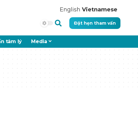
English
Vietnamese
Đặt hẹn tham vấn
n tâm lý
Media