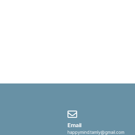
Email
happymind.tamly@gmail.com