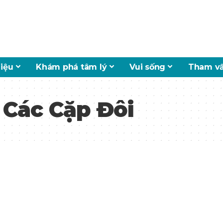
hiệu
Khám phá tâm lý
Vui sống
Tham vấ
 Các Cặp Đôi