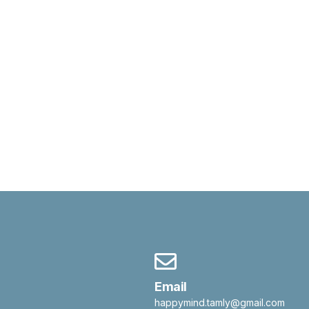
Email
happymind.tamly@gmail.com