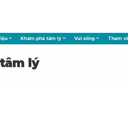
hiệu
Khám phá tâm lý
Vui sống
Tham vấ
tâm lý