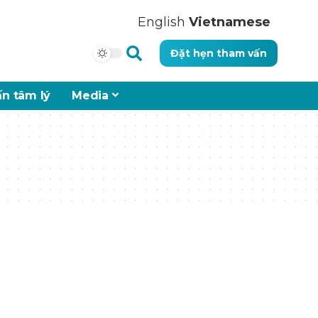
English
Vietnamese
Đặt hẹn tham vấn
n tâm lý
Media