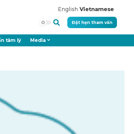
English
Vietnamese
Đặt hẹn tham vấn
n tâm lý
Media