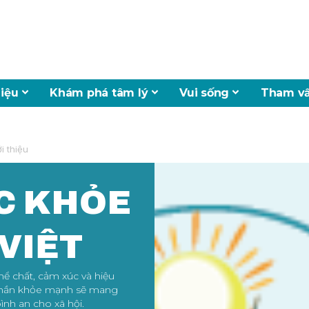
hiệu
Khám phá tâm lý
Vui sống
Tham vấ
i thiệu
C KHỎE
VIỆT
hể chất, cảm xúc và hiệu
 thần khỏe mạnh sẽ mang
ình an cho xã hội.