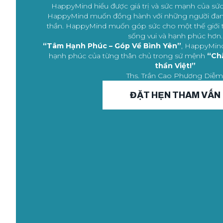
HappyMind hiểu được giá trị và sức mạnh của sức k
HappyMind muốn đồng hành với những người đang
thần. HappyMind muốn góp sức cho một thế giới t
sống vui và hạnh phúc hơn.
“Tâm Hạnh Phúc – Góp Về Bình Yên”
, HappyMind
hạnh phúc của từng thân chủ trong sứ mệnh
“Ch
thần Việt!”
Ths. Trần Cao Phương Diễm
ĐẶT HẸN THAM VẤN