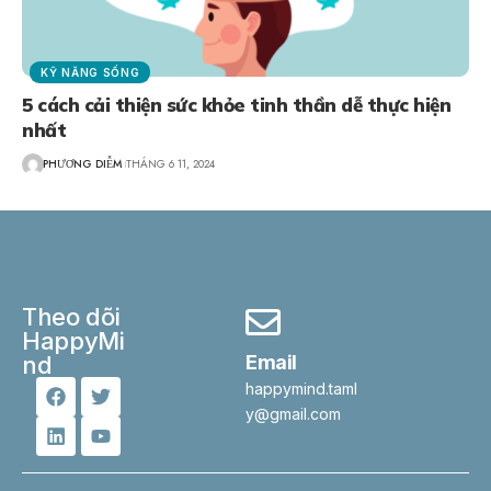
KỸ NĂNG SỐNG
5 cách cải thiện sức khỏe tinh thần dễ thực hiện
nhất
PHƯƠNG DIỄM
THÁNG 6 11, 2024
Theo dõi
HappyMi
nd
Email
happymind.taml
y@gmail.com