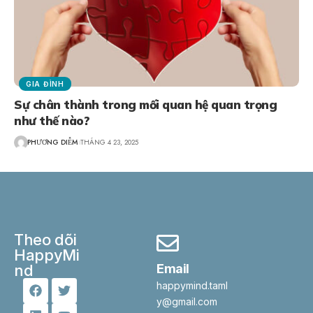
GIA ĐÌNH
Sự chân thành trong mối quan hệ quan trọng
như thế nào?
PHƯƠNG DIỄM
THÁNG 4 23, 2025
Theo dõi
HappyMi
nd
Email
happymind.taml
y@gmail.com